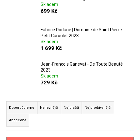
č
Skladem
u
699 Kč
j
e
m
Fabrice Dodane | Domaine de Saint Pierre -
e
Petit Curoulet 2023
Skladem
1 699 Kč
MILAN
NESTAREC
-
Jean-Francois Ganevat - De Toute Beauté
DANGER
2023
380
Skladem
VOLTS
729 Kč
2025
549
Ř
Kč
a
Doporučujeme
Nejlevnější
Nejdražší
Nejprodávanější
z
Abecedně
e
n