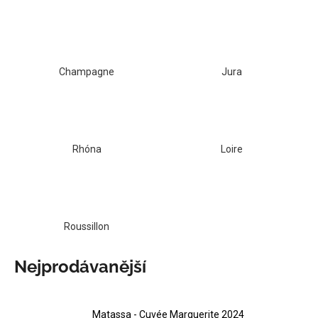
a
j
í
t
Champagne
Jura
?
Rhóna
Loire
HLEDAT
D
Roussillon
o
p
Nejprodávanější
o
r
u
Matassa - Cuvée Marguerite 2024