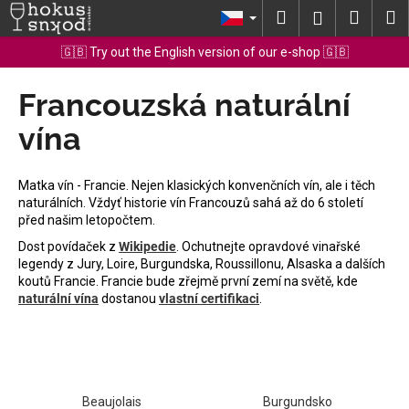
K
Přejít
Hledat
Nákup
M
Přihlášení
na
o
obsah
Zpět
Zpět
košík
🇬🇧 Try out the English version of our e-shop 🇬🇧
š
í
Francouzská naturální
C
k
o
vína
p
o
Matka vín - Francie. Nejen klasických konvenčních vín, ale i těch
t
naturálních. Vždyť historie vín Francouzů sahá až do 6 století
ř
před našim letopočtem.
e
Dost povídaček z
Wikipedie
.
Ochutnejte opravdové vinařské
b
legendy z Jury, Loire, Burgundska, Roussillonu, Alsaska a dalších
koutů Francie.
Francie bude zřejmě první zemí na světě, kde
u
naturální vína
dostanou
vlastní certifikaci
.
j
e
t
e
Beaujolais
Burgundsko
n