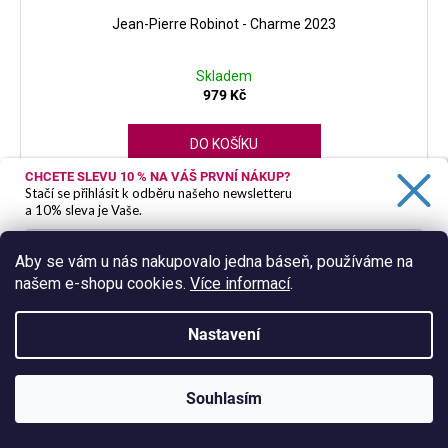
Jean-Pierre Robinot - Charme 2023
Skladem
979 Kč
DO KOŠÍKU
CHCETE SLEVU 10 %
NA VÁŠ PRVNÍ NÁKUP?
Francie | Loire | bílé
Stačí se přihlásit k odběru našeho newsletteru
a 10% sleva je Vaše.
Aby se vám u nás nakupovalo jedna báseň, používáme na
našem e-shopu cookies.
Více informací
.
Ano, chci se přihlásit
Zásady zpracování osobních údajů
Nastavení
Souhlasím