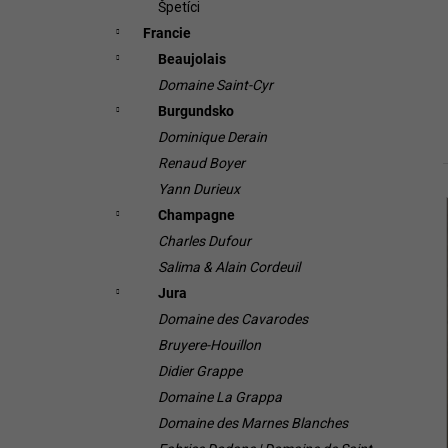
Špetíci
Francie
Beaujolais
Domaine Saint-Cyr
Burgundsko
Dominique Derain
Renaud Boyer
Yann Durieux
Champagne
í
Charles Dufour
i
Salima & Alain Cordeuil
Jura
Domaine des Cavarodes
Bruyere-Houillon
Didier Grappe
Domaine La Grappa
Domaine des Marnes Blanches