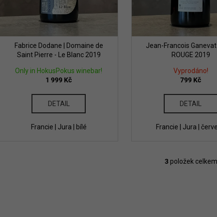
k
t
ů
Fabrice Dodane | Domaine de
Jean-Francois Ganevat
Saint Pierre - Le Blanc 2019
ROUGE 2019
Only in HokusPokus winebar!
Vyprodáno!
1 999 Kč
799 Kč
DETAIL
DETAIL
Francie | Jura | bílé
Francie | Jura | červ
3
položek celke
O
v
l
á
d