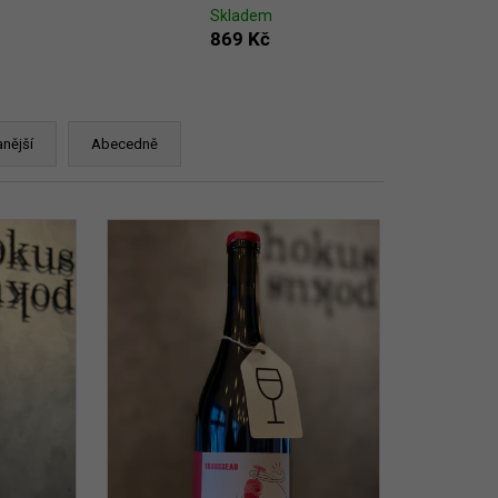
Skladem
869 Kč
nější
Abecedně