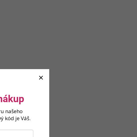
 nákup
ěru našeho
ý kód je Váš.