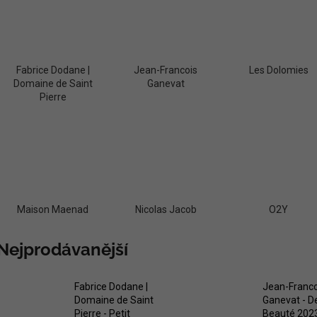
ERDEN II. MAIS
929 Kč
699 Kč
Fabrice Dodane |
Jean-Francois
Les Dolomies
Domaine de Saint
Ganevat
Pierre
Maison Maenad
Nicolas Jacob
O2Y
Nejprodávanější
Fabrice Dodane |
Jean-Franco
Domaine de Saint
Ganevat - D
Pierre - Petit
Beauté 202