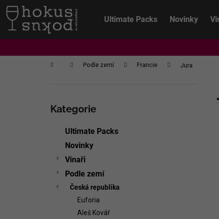
K
Přejít
na
o
Ultimate Packs
Novinky
Vi
obsah
Zpět
Zpět
š
do
do
í
k
obchodu
obchodu
Domů
Podle zemí
Francie
Jura
P
o
Přeskočit
s
kategorie
Kategorie
t
r
Ultimate Packs
a
Novinky
n
Vinaři
n
Podle zemí
í
Česká republika
p
Euforia
a
CHRISTIAN TSCHIDA - NON TRADITION
Aleš Kovář