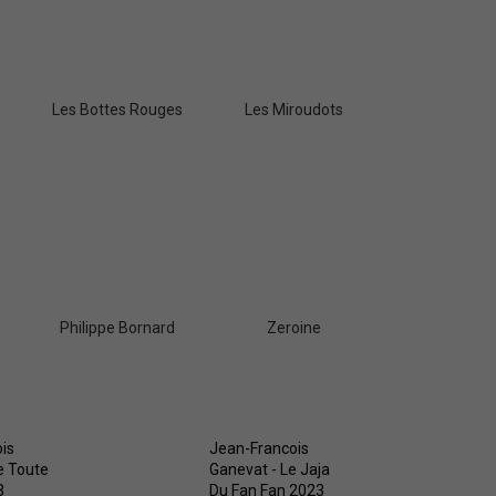
CHEVERGOREN 2024
Les Bottes Rouges
Les Miroudots
Philippe Bornard
Zeroine
is
Jean-Francois
e Toute
Ganevat - Le Jaja
3
Du Fan Fan 2023