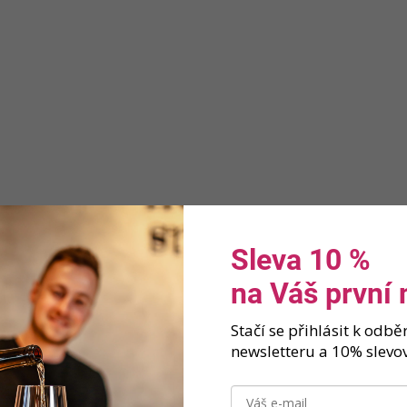
a
c
í
p
r
v
k
y
v
ý
p
i
s
Sleva 10 %
u
na Váš první
Stačí se přihlásit k odb
newsletteru a 10% slevov