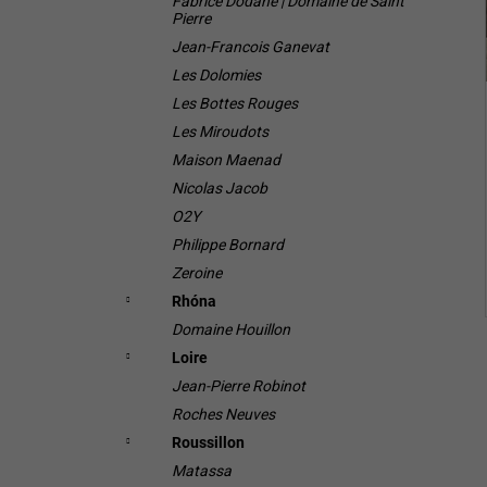
Fabrice Dodane | Domaine de Saint
Pierre
Jean-Francois Ganevat
Les Dolomies
Les Bottes Rouges
Les Miroudots
Maison Maenad
Nicolas Jacob
O2Y
Philippe Bornard
Zeroine
Rhóna
Domaine Houillon
Loire
Jean-Pierre Robinot
Roches Neuves
Roussillon
Matassa