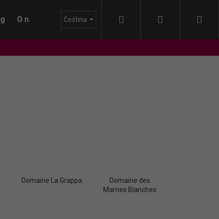
Hledat
Přihlášení
Nák
ng
O nás
Blog
Čeština
koš
Domaine La Grappa
Domaine des
Marnes Blanches
IDA - HIMMEL AUF