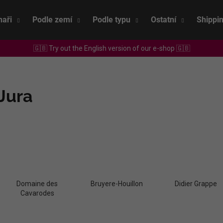
naři
Podle zemí
Podle typu
Ostatní
Shippi
🇬🇧 Try out the English version of our e-shop 🇬🇧
Co potřebujete najít?
Jura
HLEDAT
Doporučujeme
Domaine des
Bruyere-Houillon
Didier Grappe
Cavarodes
SEPP MUSTER - GRAF SAUVIGNON 2022
CHRISTIAN TSCH