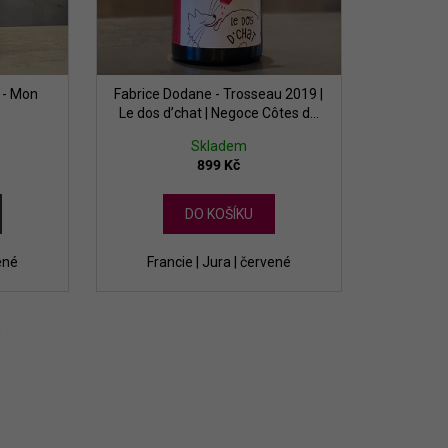
 - Mon
Fabrice Dodane - Trosseau 2019 |
Le dos d’chat | Negoce Côtes de
Jura
Skladem
899 Kč
DO KOŠÍKU
ené
Francie | Jura | červené
m