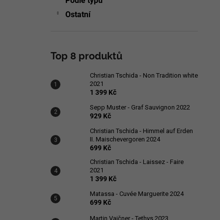
Podle typu
Ostatní
Top 8 produktů
Christian Tschida - Non Tradition white
2021
1 399 Kč
Sepp Muster - Graf Sauvignon 2022
929 Kč
Christian Tschida - Himmel auf Erden
II. Maischevergoren 2024
699 Kč
Christian Tschida - Laissez - Faire
2021
1 399 Kč
Matassa - Cuvée Marguerite 2024
699 Kč
Martin Vajčner - Tethys 2023