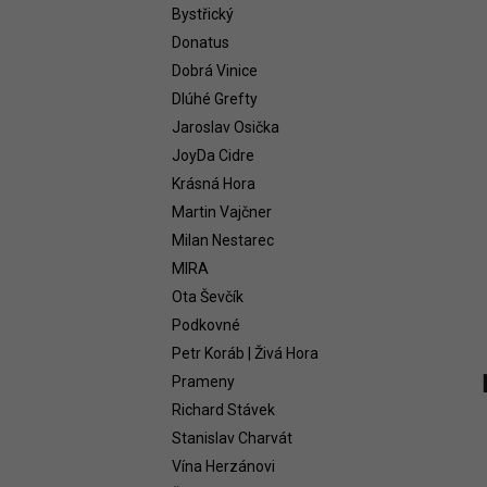
n
WHITE 2021
Bystřický
e
1 399 Kč
Donatus
l
Dobrá Vinice
Dlúhé Grefty
Jaroslav Osička
JoyDa Cidre
Krásná Hora
Martin Vajčner
Milan Nestarec
MIRA
Ota Ševčík
Podkovné
Petr Koráb | Živá Hora
Prameny
Richard Stávek
Stanislav Charvát
Vína Herzánovi