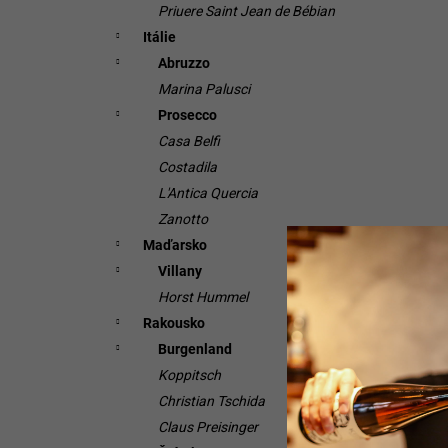
Priuere Saint Jean de Bébian
Itálie
Abruzzo
Marina Palusci
Prosecco
Casa Belfi
Costadila
L'Antica Quercia
Zanotto
Maďarsko
Villany
Horst Hummel
Rakousko
Burgenland
Koppitsch
Christian Tschida
Claus Preisinger