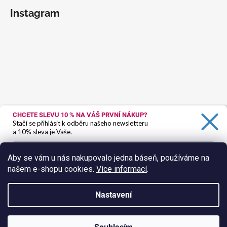
Instagram
CHCETE SLEVU 10 %
NA VÁŠ PRVNÍ NÁKUP?
Stačí se přihlásit k odběru našeho newsletteru
a 10% sleva je Vaše.
Aby se vám u nás nakupovalo jedna báseň, používáme na
našem e-shopu cookies.
Více informací
.
Ano, chci se přihlásit
Zásady zpracování osobních údajů
Nastavení
Sledovat na Instagramu
Vytvořil Shoptet