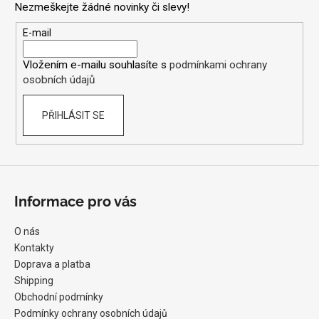
p
Nezmeškejte žádné novinky či slevy!
a
i
t
E-mail
s
í
u
Vložením e-mailu souhlasíte s
podmínkami ochrany
osobních údajů
PŘIHLÁSIT SE
Informace pro vás
O nás
Kontakty
Doprava a platba
Shipping
Obchodní podmínky
Podmínky ochrany osobních údajů