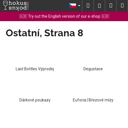
K
Přejít
Hledat
Nákup
M
Přihlášení
na
o
obsah
Zpět
Zpět
košík
🇬🇧 Try out the English version of our e-shop 🇬🇧
š
í
Ostatní
, Strana 8
C
k
o
p
o
t
ř
Last Bottles Výprodej
Degustace
e
b
u
j
Dárkové poukazy
Euforia | Březové mízy
e
t
e
n