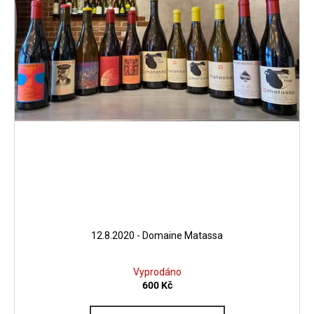
u
k
t
ů
12.8.2020 - Domaine Matassa
Vyprodáno
600 Kč