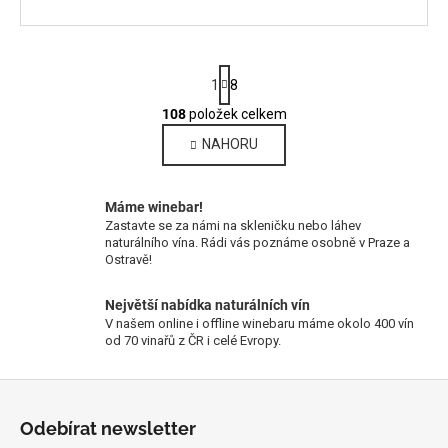
S
1
8
t
r
108
položek celkem
O
á
v
NAHORU
n
l
k
o
á
v
Máme winebar!
d
á
Zastavte se za námi na skleničku nebo láhev
a
n
naturálního vína. Rádi vás poznáme osobně v Praze a
c
Ostravě!
í
í
p
Největší nabídka naturálních vín
r
V našem online i offline winebaru máme okolo 400 vín
od 70 vinařů z ČR i celé Evropy.
v
k
Z
y
v
á
Odebírat newsletter
ý
p