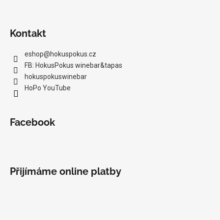
Kontakt
eshop
@
hokuspokus.cz
FB: HokusPokus winebar&tapas
hokuspokuswinebar
HoPo YouTube
Facebook
Přijímáme online platby