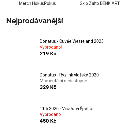
Merch HokusPokus
Sklo Zalto DENK`ART
a
j
Nejprodávanější
í
t
?
Donatus - Cuvée Westeland 2023
Vyprodáno!
219 Kč
HLEDAT
Donatus - Ryzlink vlašský 2020
Momentálnì nedostupné
329 Kč
D
o
11.6.2026 - Vinařství Špetíci
p
Vyprodáno
o
450 Kč
r
u