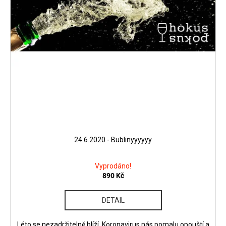
24.6.2020 - Bublinyyyyyy
Vyprodáno!
890 Kč
DETAIL
Léto se nezadržitelně blíží, Koronavirus nás pomalu opouští a