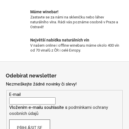
Máme winebar!
Zastavte se za námi na skleničku nebo láhev
naturálního vína. Rádi vás poznáme osobně v Praze a
Ostravě!
Největší nabídka naturálních vín
V našem online i offline winebaru máme okolo 400 vín
od 70 vinařů z ČR i celé Evropy.
Z
á
Odebírat newsletter
p
Nezmeškejte žádné novinky či slevy!
a
t
E-mail
í
Vložením e-mailu souhlasíte s
podmínkami ochrany
osobních údajů
PŘIHLÁSIT SE