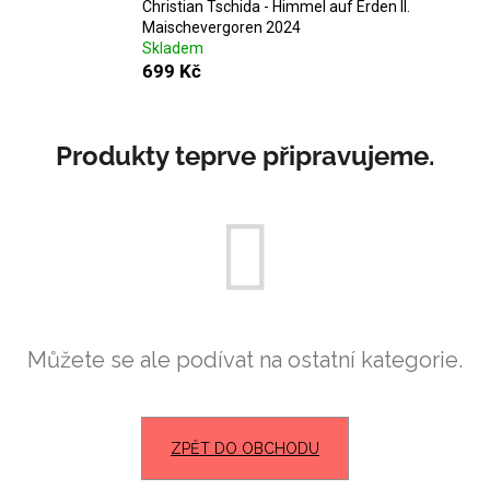
č
Christian Tschida - Himmel auf Erden II.
u
Maischevergoren 2024
j
Skladem
699 Kč
e
m
e
Produkty teprve připravujeme.
SEPP
MUSTER
-
GRAF
SAUVIGNON
2022
929
Kč
Můžete se ale podívat na ostatní kategorie.
ZPĚT DO OBCHODU