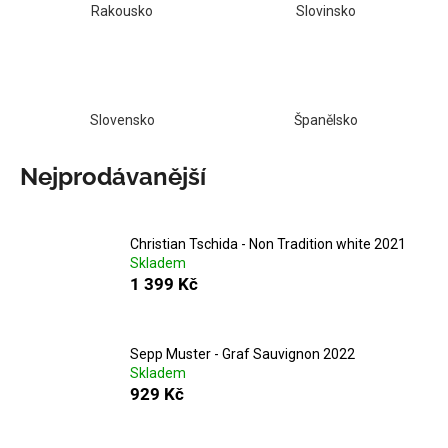
Rakousko
Slovinsko
a
j
í
t
Slovensko
Španělsko
?
Nejprodávanější
HLEDAT
Christian Tschida - Non Tradition white 2021
Skladem
1 399 Kč
D
o
Sepp Muster - Graf Sauvignon 2022
p
Skladem
o
929 Kč
r
u