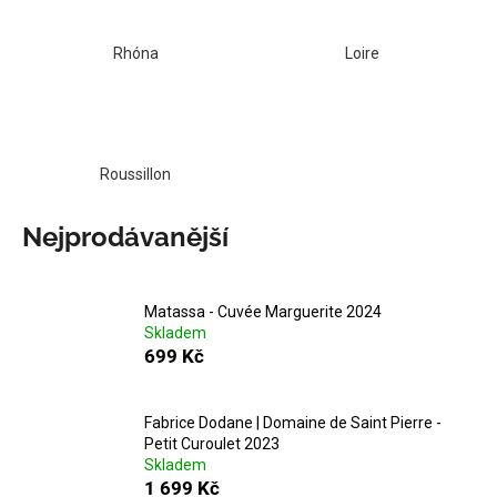
a
j
Rhóna
Loire
í
t
?
Roussillon
Nejprodávanější
HLEDAT
Matassa - Cuvée Marguerite 2024
Skladem
D
699 Kč
o
p
o
Fabrice Dodane | Domaine de Saint Pierre -
Petit Curoulet 2023
r
Skladem
u
1 699 Kč