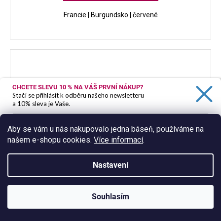
Francie | Burgundsko | červené
CHCETE SLEVU 10 %
NA VÁŠ PRVNÍ NÁKUP?
Stačí se přihlásit k odběru našeho newsletteru
a 10% sleva je Vaše.
Aby se vám u nás nakupovalo jedna báseň, používáme na
našem e-shopu cookies.
Více informací
.
Ano, chci se přihlásit
Zásady zpracování osobních údajů
Nastavení
Souhlasím