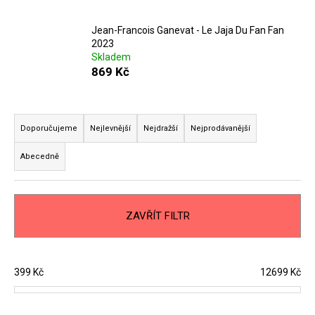
č
u
j
Jean-Francois Ganevat - Le Jaja Du Fan Fan
2023
e
Skladem
m
869 Kč
e
Ř
CHRISTIAN
a
Doporučujeme
Nejlevnější
Nejdražší
Nejprodávanější
TSCHIDA
-
z
NON
Abecedně
e
TRADITION
WHITE
n
2021
í
1
ZAVŘÍT FILTR
p
399
Kč
r
o
d
399
Kč
12699
Kč
u
k