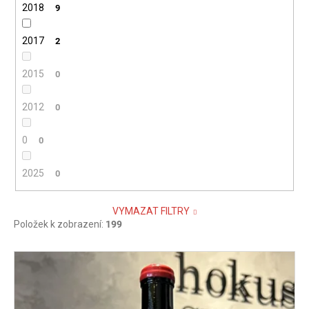
2018
9
2017
2
2015
0
2012
0
0
0
2025
0
VYMAZAT FILTRY
Položek k zobrazení:
199
V
ý
p